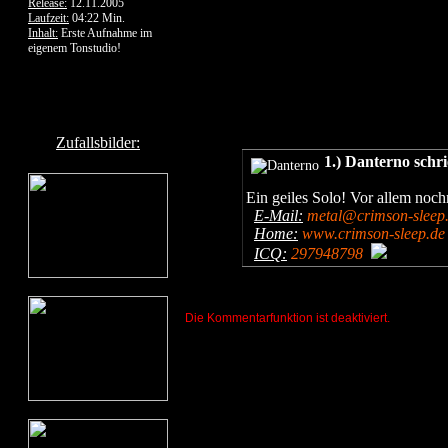
Release:
12.11.2005
Laufzeit:
04:22 Min.
Inhalt:
Erste Aufnahme im
eigenem Tonstudio!
Zufallsbilder:
1.) Danterno schr
Ein geiles Solo! Vor allem n
E-Mail:
metal@crimson-sleep
Home:
www.crimson-sleep.de
ICQ:
297948798
Die Kommentarfunktion ist deaktiviert.