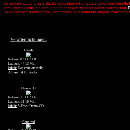
Sie sind nicht über unsere Startseite auf unsere Homepage gekommen oder Ihr 
Versuchen Sie bitte, die Menüführung anzeigen zu lassen und klicken Sie hier:
Sollte dies nicht funktionieren, kann unsere Seite leider nur eingeschränkt ange
Veröffentlichungen:
Fragile
Release:
07.11.2008
Laufzeit:
44:13 Min.
Inhalt:
Das erste offizielle
Album mit 10 Tracks!
Demo-CD
Release:
11.11.2006
Laufzeit:
31:10 Min.
Inhalt:
5-Track Demo-CD
Captured