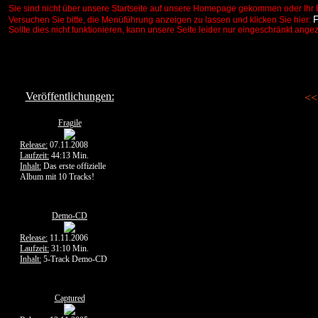
Sie sind nicht über unsere Startseite auf unsere Homepage gekommen oder Ihr 
Versuchen Sie bitte, die Menüführung anzeigen zu lassen und klicken Sie hier:
Sollte dies nicht funktionieren, kann unsere Seite leider nur eingeschränkt ange
Veröffentlichungen:
<
Fragile
Release:
07.11.2008
Laufzeit:
44:13 Min.
Inhalt:
Das erste offizielle
Album mit 10 Tracks!
Demo-CD
Release:
11.11.2006
Laufzeit:
31:10 Min.
Inhalt:
5-Track Demo-CD
Captured