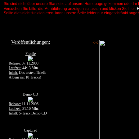
Sie sind nicht über unsere Startseite auf unsere Homepage gekommen oder Ihr 
Versuchen Sie bitte, die Menüführung anzeigen zu lassen und klicken Sie hier:
Sollte dies nicht funktionieren, kann unsere Seite leider nur eingeschränkt ange
Veröffentlichungen:
<<
Fragile
Release:
07.11.2008
Laufzeit:
44:13 Min.
Inhalt:
Das erste offizielle
Album mit 10 Tracks!
Demo-CD
Release:
11.11.2006
Laufzeit:
31:10 Min.
Inhalt:
5-Track Demo-CD
Captured