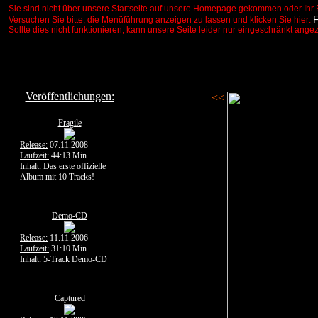
Sie sind nicht über unsere Startseite auf unsere Homepage gekommen oder Ihr 
Versuchen Sie bitte, die Menüführung anzeigen zu lassen und klicken Sie hier:
Sollte dies nicht funktionieren, kann unsere Seite leider nur eingeschränkt ange
Veröffentlichungen:
<<
Fragile
Release:
07.11.2008
Laufzeit:
44:13 Min.
Inhalt:
Das erste offizielle
Album mit 10 Tracks!
Demo-CD
Release:
11.11.2006
Laufzeit:
31:10 Min.
Inhalt:
5-Track Demo-CD
Captured