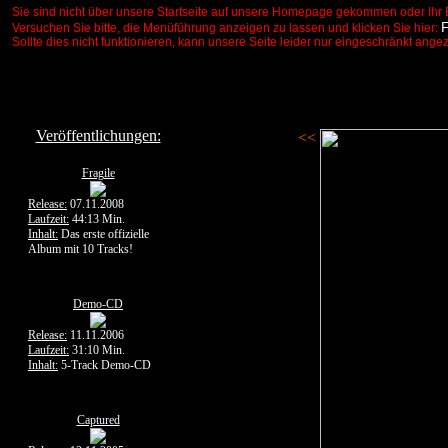
Sie sind nicht über unsere Startseite auf unsere Homepage gekommen oder Ihr 
Versuchen Sie bitte, die Menüführung anzeigen zu lassen und klicken Sie hier:
Sollte dies nicht funktionieren, kann unsere Seite leider nur eingeschränkt ange
Veröffentlichungen:
<<
Fragile
Release:
07.11.2008
Laufzeit:
44:13 Min.
Inhalt:
Das erste offizielle
Album mit 10 Tracks!
Demo-CD
Release:
11.11.2006
Laufzeit:
31:10 Min.
Inhalt:
5-Track Demo-CD
Captured