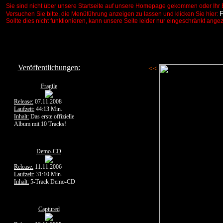
Sie sind nicht über unsere Startseite auf unsere Homepage gekommen oder Ihr 
Versuchen Sie bitte, die Menüführung anzeigen zu lassen und klicken Sie hier:
Sollte dies nicht funktionieren, kann unsere Seite leider nur eingeschränkt ange
Veröffentlichungen:
<<
Fragile
Release:
07.11.2008
Laufzeit:
44:13 Min.
Inhalt:
Das erste offizielle
Album mit 10 Tracks!
Demo-CD
Release:
11.11.2006
Laufzeit:
31:10 Min.
Inhalt:
5-Track Demo-CD
Captured