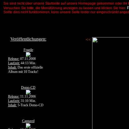
Sie sind nicht über unsere Startseite auf unsere Homepage gekommen oder Ihr 
Versuchen Sie bitte, die Menüführung anzeigen zu lassen und klicken Sie hier:
Sollte dies nicht funktionieren, kann unsere Seite leider nur eingeschränkt ange
Veröffentlichungen:
<<
Fragile
Release:
07.11.2008
Laufzeit:
44:13 Min.
Inhalt:
Das erste offizielle
Album mit 10 Tracks!
Demo-CD
Release:
11.11.2006
Laufzeit:
31:10 Min.
Inhalt:
5-Track Demo-CD
Captured