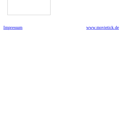
Impressum
powered by
www.movietick.de