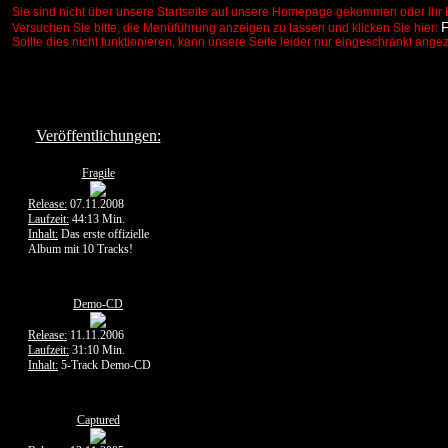
Sie sind nicht über unsere Startseite auf unsere Homepage gekommen oder Ihr 
Versuchen Sie bitte, die Menüführung anzeigen zu lassen und klicken Sie hier:
Sollte dies nicht funktionieren, kann unsere Seite leider nur eingeschränkt ange
Veröffentlichungen:
Fragile
Release:
07.11.2008
Laufzeit:
44:13 Min.
Inhalt:
Das erste offizielle
Album mit 10 Tracks!
Demo-CD
Release:
11.11.2006
Laufzeit:
31:10 Min.
Inhalt:
5-Track Demo-CD
Captured