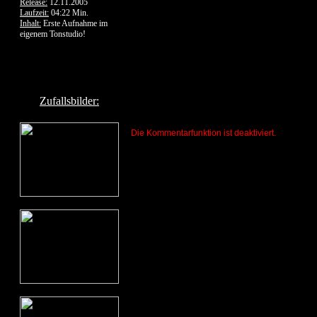
Release:
12.11.2005
Laufzeit:
04:22 Min.
Inhalt:
Erste Aufnahme im
eigenem Tonstudio!
Zufallsbilder:
Die Kommentarfunktion ist deaktiviert.