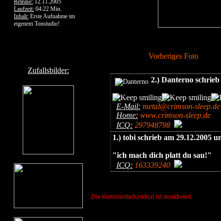
Release:
12.11.2005
Laufzeit:
04:22 Min.
Inhalt:
Erste Aufnahme im
eigenem Tonstudio!
Vorheriges Foto
Zufallsbilder:
2.) Danterno schrie
E-Mail:
metal@crimson-sleep.de
Home:
www.crimson-sleep.de
ICQ:
297948798
1.) tobi schrieb am 29.12.2005 
"ich mach dich platt du sau!"
ICQ:
163339240
Die Kommentarfunktion ist deaktiviert.