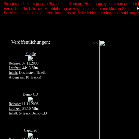
Sie sind nicht über unsere Startseite auf unsere Homepage gekommen oder Ihr 
Versuchen Sie bitte, die Menüführung anzeigen zu lassen und klicken Sie hier:
Sollte dies nicht funktionieren, kann unsere Seite leider nur eingeschränkt ange
Veröffentlichungen:
<<
Fragile
Release:
07.11.2008
Laufzeit:
44:13 Min.
Inhalt:
Das erste offizielle
Album mit 10 Tracks!
Demo-CD
Release:
11.11.2006
Laufzeit:
31:10 Min.
Inhalt:
5-Track Demo-CD
Captured