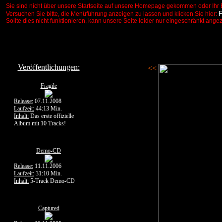
Sie sind nicht über unsere Startseite auf unsere Homepage gekommen oder Ihr 
Versuchen Sie bitte, die Menüführung anzeigen zu lassen und klicken Sie hier:
Sollte dies nicht funktionieren, kann unsere Seite leider nur eingeschränkt ange
Veröffentlichungen:
<<
Fragile
Release:
07.11.2008
Laufzeit:
44:13 Min.
Inhalt:
Das erste offizielle
Album mit 10 Tracks!
Demo-CD
Release:
11.11.2006
Laufzeit:
31:10 Min.
Inhalt:
5-Track Demo-CD
Captured