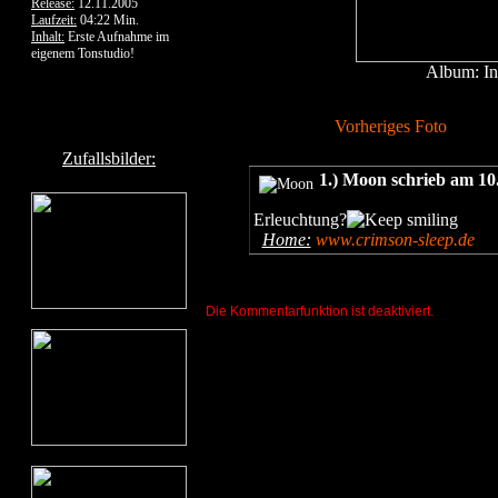
Release:
12.11.2005
Laufzeit:
04:22 Min.
Inhalt:
Erste Aufnahme im
eigenem Tonstudio!
Album: In
Vorheriges Foto
Zufallsbilder:
1.) Moon schrieb am 10
Erleuchtung?
Home:
www.crimson-sleep.de
Die Kommentarfunktion ist deaktiviert.