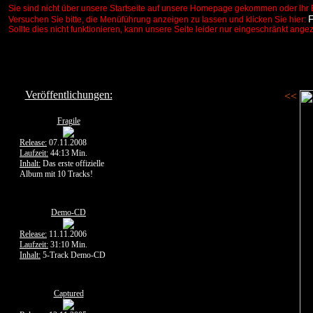
Sie sind nicht über unsere Startseite auf unsere Homepage gekommen oder Ihr 
Versuchen Sie bitte, die Menüführung anzeigen zu lassen und klicken Sie hier:
Sollte dies nicht funktionieren, kann unsere Seite leider nur eingeschränkt ange
Veröffentlichungen:
<<
Fragile
Release:
07.11.2008
Laufzeit:
44:13 Min.
Inhalt:
Das erste offizielle
Album mit 10 Tracks!
Demo-CD
Release:
11.11.2006
Laufzeit:
31:10 Min.
Inhalt:
5-Track Demo-CD
Captured