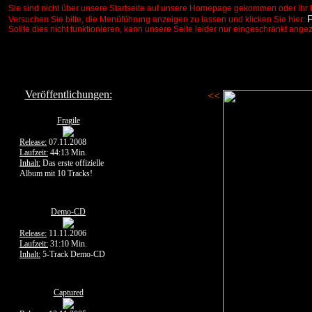
Sie sind nicht über unsere Startseite auf unsere Homepage gekommen oder Ihr 
Versuchen Sie bitte, die Menüführung anzeigen zu lassen und klicken Sie hier:
Sollte dies nicht funktionieren, kann unsere Seite leider nur eingeschränkt ange
Veröffentlichungen:
<<
Fragile
Release:
07.11.2008
Laufzeit:
44:13 Min.
Inhalt:
Das erste offizielle
Album mit 10 Tracks!
Demo-CD
Release:
11.11.2006
Laufzeit:
31:10 Min.
Inhalt:
5-Track Demo-CD
Captured