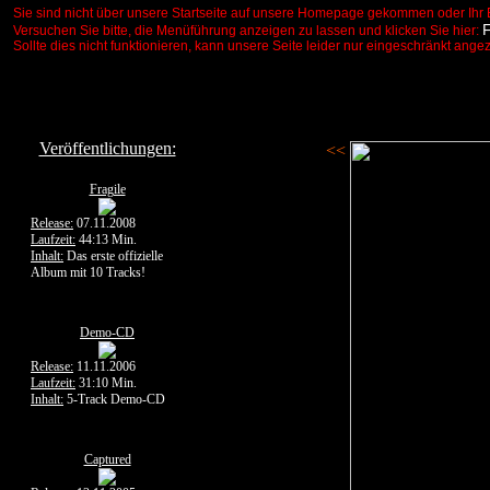
Sie sind nicht über unsere Startseite auf unsere Homepage gekommen oder Ihr 
Versuchen Sie bitte, die Menüführung anzeigen zu lassen und klicken Sie hier:
Sollte dies nicht funktionieren, kann unsere Seite leider nur eingeschränkt ange
Veröffentlichungen:
<<
Fragile
Release:
07.11.2008
Laufzeit:
44:13 Min.
Inhalt:
Das erste offizielle
Album mit 10 Tracks!
Demo-CD
Release:
11.11.2006
Laufzeit:
31:10 Min.
Inhalt:
5-Track Demo-CD
Captured