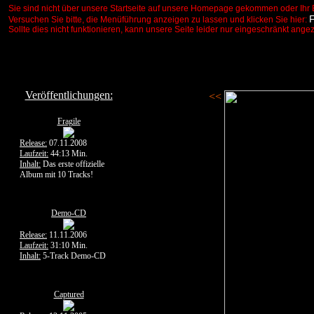
Sie sind nicht über unsere Startseite auf unsere Homepage gekommen oder Ihr 
Versuchen Sie bitte, die Menüführung anzeigen zu lassen und klicken Sie hier:
Sollte dies nicht funktionieren, kann unsere Seite leider nur eingeschränkt ange
Veröffentlichungen:
<<
Fragile
Release:
07.11.2008
Laufzeit:
44:13 Min.
Inhalt:
Das erste offizielle
Album mit 10 Tracks!
Demo-CD
Release:
11.11.2006
Laufzeit:
31:10 Min.
Inhalt:
5-Track Demo-CD
Captured