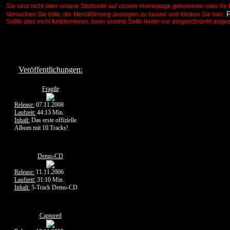
Sie sind nicht über unsere Startseite auf unsere Homepage gekommen oder Ihr 
Versuchen Sie bitte, die Menüführung anzeigen zu lassen und klicken Sie hier:
Sollte dies nicht funktionieren, kann unsere Seite leider nur eingeschränkt ange
Veröffentlichungen:
Fragile
Release:
07.11.2008
Laufzeit:
44:13 Min.
Inhalt:
Das erste offizielle
Album mit 10 Tracks!
Demo-CD
Release:
11.11.2006
Laufzeit:
31:10 Min.
Inhalt:
5-Track Demo-CD
Captured