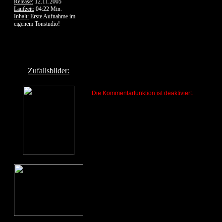
Release:
12.11.2005
Laufzeit:
04:22 Min.
Inhalt:
Erste Aufnahme im
eigenem Tonstudio!
Zufallsbilder:
Die Kommentarfunktion ist deaktiviert.