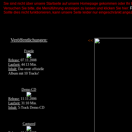
Sie sind nicht über unsere Startseite auf unsere Homepage gekommen oder Ihr 
Versuchen Sie bitte, die Menüführung anzeigen zu lassen und klicken Sie hier:
Sollte dies nicht funktionieren, kann unsere Seite leider nur eingeschränkt ange
Veröffentlichungen:
<<
Fragile
Release:
07.11.2008
Laufzeit:
44:13 Min.
Inhalt:
Das erste offizielle
Album mit 10 Tracks!
Demo-CD
Release:
11.11.2006
Laufzeit:
31:10 Min.
Inhalt:
5-Track Demo-CD
Captured