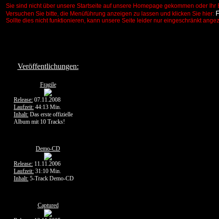
Sie sind nicht über unsere Startseite auf unsere Homepage gekommen oder Ihr 
Versuchen Sie bitte, die Menüführung anzeigen zu lassen und klicken Sie hier:
Sollte dies nicht funktionieren, kann unsere Seite leider nur eingeschränkt ange
Veröffentlichungen:
Fragile
Release:
07.11.2008
Laufzeit:
44:13 Min.
Inhalt:
Das erste offizielle
Album mit 10 Tracks!
Demo-CD
Release:
11.11.2006
Laufzeit:
31:10 Min.
Inhalt:
5-Track Demo-CD
Captured