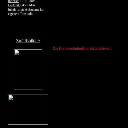
Release:
12.11.2005
Laufzeit:
04:22 Min.
Inhalt:
Erste Aufnahme im
eigenem Tonstudio!
Zufallsbilder:
Die Kommentarfunktion ist deaktiviert.