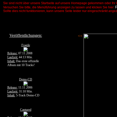
Sie sind nicht über unsere Startseite auf unsere Homepage gekommen oder Ihr 
Versuchen Sie bitte, die Menüführung anzeigen zu lassen und klicken Sie hier:
Sollte dies nicht funktionieren, kann unsere Seite leider nur eingeschränkt ange
Veröffentlichungen:
<<
Fragile
Release:
07.11.2008
Laufzeit:
44:13 Min.
Inhalt:
Das erste offizielle
Album mit 10 Tracks!
Demo-CD
Release:
11.11.2006
Laufzeit:
31:10 Min.
Inhalt:
5-Track Demo-CD
Captured