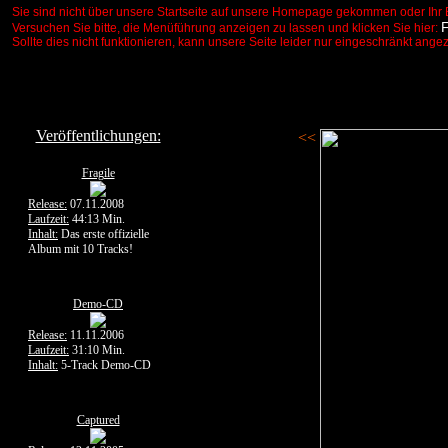
Sie sind nicht über unsere Startseite auf unsere Homepage gekommen oder Ihr 
Versuchen Sie bitte, die Menüführung anzeigen zu lassen und klicken Sie hier:
Sollte dies nicht funktionieren, kann unsere Seite leider nur eingeschränkt ange
Veröffentlichungen:
<<
Fragile
Release:
07.11.2008
Laufzeit:
44:13 Min.
Inhalt:
Das erste offizielle
Album mit 10 Tracks!
Demo-CD
Release:
11.11.2006
Laufzeit:
31:10 Min.
Inhalt:
5-Track Demo-CD
Captured