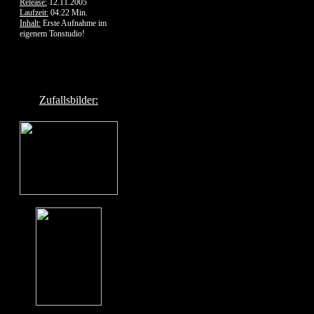
Release:
12.11.2005
Laufzeit:
04:22 Min.
Inhalt:
Erste Aufnahme im
eigenem Tonstudio!
Zufallsbilder: