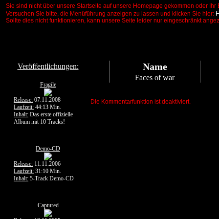
Sie sind nicht über unsere Startseite auf unsere Homepage gekommen oder Ihr 
Versuchen Sie bitte, die Menüführung anzeigen zu lassen und klicken Sie hier:
Sollte dies nicht funktionieren, kann unsere Seite leider nur eingeschränkt ange
Name
Veröffentlichungen:
Faces of war
Fragile
Release:
07.11.2008
Die Kommentarfunktion ist deaktiviert.
Laufzeit:
44:13 Min.
Inhalt:
Das erste offizielle
Album mit 10 Tracks!
Demo-CD
Release:
11.11.2006
Laufzeit:
31:10 Min.
Inhalt:
5-Track Demo-CD
Captured