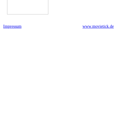
Impressum
powered by
www.movietick.de