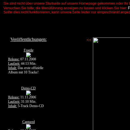
Sie sind nicht über unsere Startseite auf unsere Homepage gekommen oder Ihr 
Versuchen Sie bitte, die Menüführung anzeigen zu lassen und klicken Sie hier:
Sollte dies nicht funktionieren, kann unsere Seite leider nur eingeschränkt ange
Veröffentlichungen:
<<
Fragile
Release:
07.11.2008
Laufzeit:
44:13 Min.
Inhalt:
Das erste offizielle
Album mit 10 Tracks!
Demo-CD
Release:
11.11.2006
Laufzeit:
31:10 Min.
Inhalt:
5-Track Demo-CD
Captured