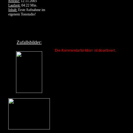
Release:
12.11.2005
Laufzeit:
04:22 Min.
Inhalt:
Erste Aufnahme im
eigenem Tonstudio!
Zufallsbilder:
Die Kommentarfunktion ist deaktiviert.