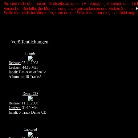
Sie sind nicht über unsere Startseite auf unsere Homepage gekommen oder Ihr 
Versuchen Sie bitte, die Menüführung anzeigen zu lassen und klicken Sie hier:
Sollte dies nicht funktionieren, kann unsere Seite leider nur eingeschränkt ange
Veröffentlichungen:
Fragile
Release:
07.11.2008
Laufzeit:
44:13 Min.
Inhalt:
Das erste offizielle
Album mit 10 Tracks!
Demo-CD
Release:
11.11.2006
Laufzeit:
31:10 Min.
Inhalt:
5-Track Demo-CD
Captured