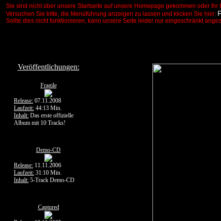
Sie sind nicht über unsere Startseite auf unsere Homepage gekommen oder Ihr 
Versuchen Sie bitte, die Menüführung anzeigen zu lassen und klicken Sie hier:
Sollte dies nicht funktionieren, kann unsere Seite leider nur eingeschränkt ange
Veröffentlichungen:
Fragile
Release:
07.11.2008
Laufzeit:
44:13 Min.
Inhalt:
Das erste offizielle
Album mit 10 Tracks!
Demo-CD
Release:
11.11.2006
Laufzeit:
31:10 Min.
Inhalt:
5-Track Demo-CD
Captured