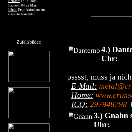
Release:
12.11.2005
Laufzeit:
04:22 Min.
Inhalt:
Erste Aufnahme im
eigenem Tonstudio!
Zufallsbilder:
4.) Dant
Uhr:
psssst, muss ja nich
E-Mail:
metal@cr
Home:
www.crimso
ICQ:
297948798
3.) Gnahn 
Uhr: