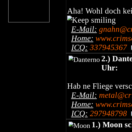
Aha! Wohl doch kei
E-Mail:
gnahn@cr
Home:
www.crimso
ICQ:
337945367
2.) Dant
Uhr:
Hab ne Fliege vers
E-Mail:
metal@cr
Home:
www.crimso
ICQ:
297948798
1.) Moon s