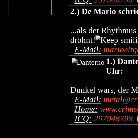
2.) De Mario schr
...als der Rhythmus
dröhnt!
E-Mail:
marioelt
1.) Dant
Uhr:
Dunkel wars, der Mo
E-Mail:
metal@cr
Home:
www.crimso
ICQ:
297948798