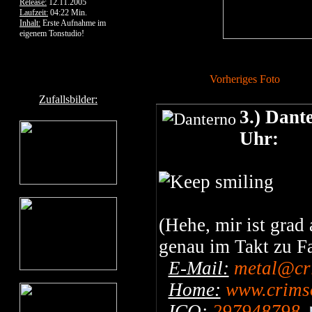
Release:
12.11.2005
Laufzeit:
04:22 Min.
Inhalt:
Erste Aufnahme im
eigenem Tonstudio!
Vorheriges Foto
Zufallsbilder:
3.) Dant
Uhr:
(Hehe, mir ist grad
genau im Takt zu F
E-Mail:
metal@cr
Home:
www.crimso
ICQ:
297948798