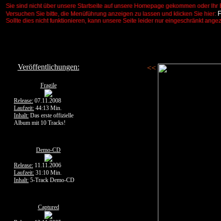
Sie sind nicht über unsere Startseite auf unsere Homepage gekommen oder Ihr 
Versuchen Sie bitte, die Menüführung anzeigen zu lassen und klicken Sie hier:
Sollte dies nicht funktionieren, kann unsere Seite leider nur eingeschränkt ange
Veröffentlichungen:
<<
Fragile
Release:
07.11.2008
Laufzeit:
44:13 Min.
Inhalt:
Das erste offizielle
Album mit 10 Tracks!
Demo-CD
Release:
11.11.2006
Laufzeit:
31:10 Min.
Inhalt:
5-Track Demo-CD
Captured