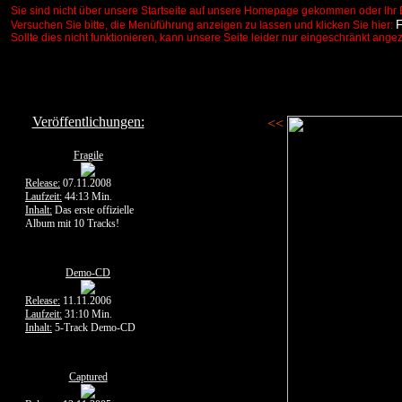
Sie sind nicht über unsere Startseite auf unsere Homepage gekommen oder Ihr 
Versuchen Sie bitte, die Menüführung anzeigen zu lassen und klicken Sie hier:
Sollte dies nicht funktionieren, kann unsere Seite leider nur eingeschränkt ange
Veröffentlichungen:
<<
Fragile
Release:
07.11.2008
Laufzeit:
44:13 Min.
Inhalt:
Das erste offizielle
Album mit 10 Tracks!
Demo-CD
Release:
11.11.2006
Laufzeit:
31:10 Min.
Inhalt:
5-Track Demo-CD
Captured