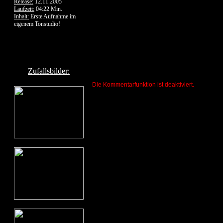
Release:
12.11.2005
Laufzeit:
04:22 Min.
Inhalt:
Erste Aufnahme im
eigenem Tonstudio!
Zufallsbilder:
Die Kommentarfunktion ist deaktiviert.