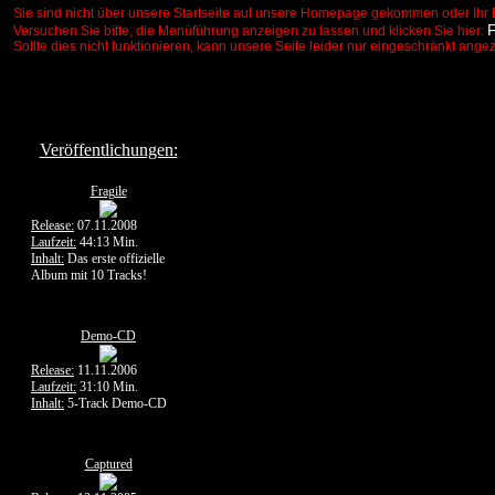
Sie sind nicht über unsere Startseite auf unsere Homepage gekommen oder Ihr 
Versuchen Sie bitte, die Menüführung anzeigen zu lassen und klicken Sie hier:
Sollte dies nicht funktionieren, kann unsere Seite leider nur eingeschränkt ange
Veröffentlichungen:
Fragile
Release:
07.11.2008
Laufzeit:
44:13 Min.
Inhalt:
Das erste offizielle
Album mit 10 Tracks!
Demo-CD
Release:
11.11.2006
Laufzeit:
31:10 Min.
Inhalt:
5-Track Demo-CD
Captured