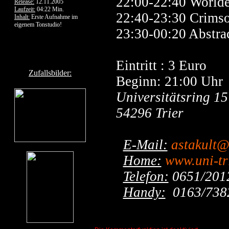
22:00-22:40 World
Release:
12.11.2005
Laufzeit:
04:22 Min.
22:40-23:30 Crimso
Inhalt:
Erste Aufnahme im
eigenem Tonstudio!
23:30-00:20 Abstra
Eintritt : 3 Euro
Zufallsbilder:
Beginn: 21:00 Uhr
Universitätsring 15
54296 Trier
E-Mail:
astakult@
Home:
www.uni-tri
Telefon:
0651/201
Handy:
0163/738