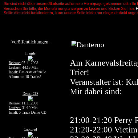
Sie sind nicht über unsere Startseite auf unsere Homepage gekommen oder Ihr 
Versuchen Sie bitte, die Menüführung anzeigen zu lassen und klicken Sie hier:
Sollte dies nicht funktionieren, kann unsere Seite leider nur eingeschränkt ange
Veröffentlichungen:
Fragile
Am Karnevalsfreitag
Release:
07.11.2008
Laufzeit:
44:13 Min.
Trier!
Inhalt:
Das erste offizielle
Album mit 10 Tracks!
Veranstalter ist: Ku
Mit dabei sind:
Demo-CD
Release:
11.11.2006
Laufzeit:
31:10 Min.
Inhalt:
5-Track Demo-CD
21:00-21:20 Perry 
21:20-22:00 Victims
Captured