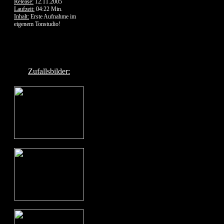
Release:
12.11.2005
Laufzeit:
04:22 Min.
Inhalt:
Erste Aufnahme im
eigenem Tonstudio!
Zufallsbilder: