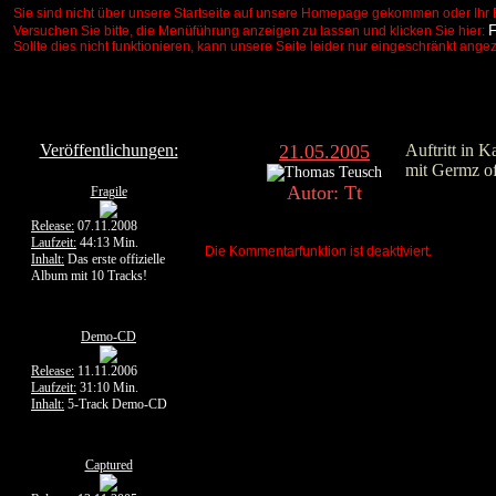
Sie sind nicht über unsere Startseite auf unsere Homepage gekommen oder Ihr 
Versuchen Sie bitte, die Menüführung anzeigen zu lassen und klicken Sie hier:
Sollte dies nicht funktionieren, kann unsere Seite leider nur eingeschränkt ange
Veröffentlichungen:
21.05.2005
Auftritt in 
mit Germz of
Autor: Tt
Fragile
Release:
07.11.2008
Laufzeit:
44:13 Min.
Die Kommentarfunktion ist deaktiviert.
Inhalt:
Das erste offizielle
Album mit 10 Tracks!
Demo-CD
Release:
11.11.2006
Laufzeit:
31:10 Min.
Inhalt:
5-Track Demo-CD
Captured