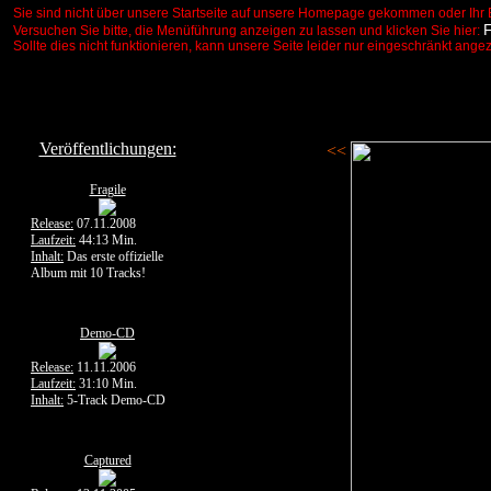
Sie sind nicht über unsere Startseite auf unsere Homepage gekommen oder Ihr 
Versuchen Sie bitte, die Menüführung anzeigen zu lassen und klicken Sie hier:
Sollte dies nicht funktionieren, kann unsere Seite leider nur eingeschränkt ange
Veröffentlichungen:
<<
Fragile
Release:
07.11.2008
Laufzeit:
44:13 Min.
Inhalt:
Das erste offizielle
Album mit 10 Tracks!
Demo-CD
Release:
11.11.2006
Laufzeit:
31:10 Min.
Inhalt:
5-Track Demo-CD
Captured