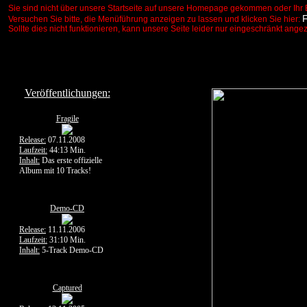
Sie sind nicht über unsere Startseite auf unsere Homepage gekommen oder Ihr 
Versuchen Sie bitte, die Menüführung anzeigen zu lassen und klicken Sie hier:
Sollte dies nicht funktionieren, kann unsere Seite leider nur eingeschränkt ange
Veröffentlichungen:
Fragile
Release:
07.11.2008
Laufzeit:
44:13 Min.
Inhalt:
Das erste offizielle
Album mit 10 Tracks!
Demo-CD
Release:
11.11.2006
Laufzeit:
31:10 Min.
Inhalt:
5-Track Demo-CD
Captured