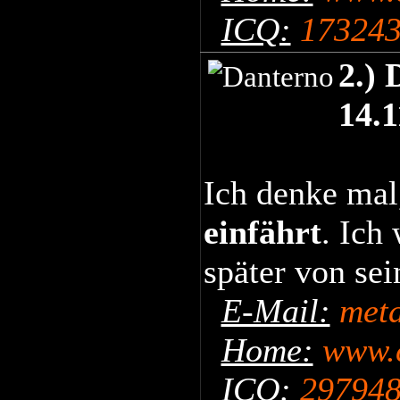
ICQ:
173243
2.) 
14.
Ich denke mal,
einfährt
. Ich
später von sei
E-Mail:
met
Home:
www.c
ICQ:
29794