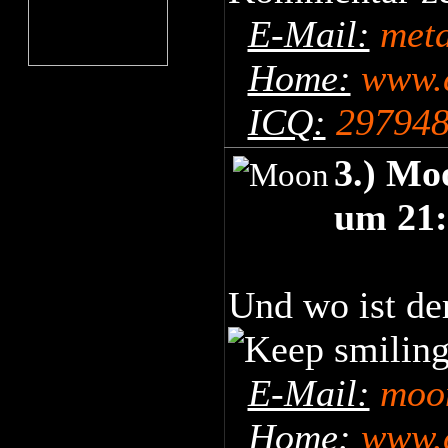
E-Mail:
met
Home:
www.c
ICQ:
29794
3.) Mo
um 21:
Und wo ist de
E-Mail:
moo
Home:
www.c