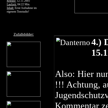
Release:
12.11.2005
Laufzeit:
04:22 Min.
Inhalt:
Erste Aufnahme im
eigenem Tonstudio!
Zufallsbilder:
4.) 
15.
Also: Hier nun
!!! Achtung, a
Jugendschutzv
Kommentar zen