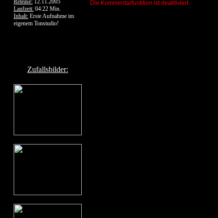
Release:
12.11.2005
Die Kommentarfunktion ist deaktiviert.
Laufzeit:
04:22 Min.
Inhalt:
Erste Aufnahme im
eigenem Tonstudio!
Zufallsbilder: