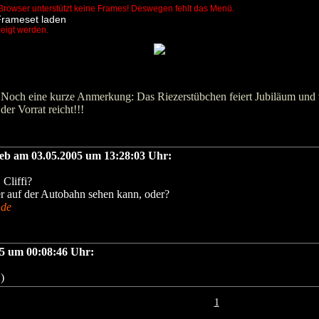
Browser unterstützt keine Frames! Deswegen fehlt das Menü.
Frameset laden
zeigt werden.
Noch eine kurze Anmerkung: Das Riezerstübchen feiert Jubiläum und vo
der Vorrat reicht!!!
ieb am 03.05.2005 um 13:28:03 Uhr:
 Cliffi?
 auf der Autobahn sehen kann, oder?
.de
005 um 00:08:46 Uhr:
)
1