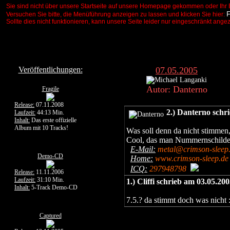
Sie sind nicht über unsere Startseite auf unsere Homepage gekommen oder Ihr 
Versuchen Sie bitte, die Menüführung anzeigen zu lassen und klicken Sie hier:
Sollte dies nicht funktionieren, kann unsere Seite leider nur eingeschränkt ange
Veröffentlichungen:
07.05.2005
Autor: Danterno
Fragile
Release:
07.11.2008
2.) Danterno schr
Laufzeit:
44:13 Min.
Inhalt:
Das erste offizielle
Album mit 10 Tracks!
Was soll denn da nicht stimmen,
Cool, das man Nummernschilder
E-Mail:
metal@crimson-sleep
Demo-CD
Home:
www.crimson-sleep.de
ICQ:
297948798
Release:
11.11.2006
Laufzeit:
31:10 Min.
1.) Cliffi schrieb am 03.05.2
Inhalt:
5-Track Demo-CD
7.5.? da stimmt doch was nicht :
Captured