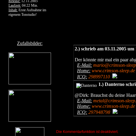
Release:
12.11.2005
Laufzeit:
04:22 Min.
Inhalt:
Erste Aufnahme im
eigenem Tonstudio!
Zufallsbilder:
2.) schrieb am 03.11.2005 um
Der könnte mir mal ein paar ab
E-Mail:
mario@crimson-sleep
Home:
www.crimson-sleep.de
ICQ:
298997110
1.) Danterno schr
@Dirk: Brauchst du deine Haar
E-Mail:
metal@crimson-sleep
Home:
www.crimson-sleep.de
ICQ:
297948798
Die Kommentarfunktion ist deaktiviert.