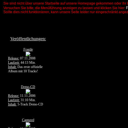
Sie sind nicht über unsere Startseite auf unsere Homepage gekommen oder Ihr 
Versuchen Sie bitte, die Menüführung anzeigen zu lassen und klicken Sie hier:
Sollte dies nicht funktionieren, kann unsere Seite leider nur eingeschränkt ange
Veröffentlichungen:
Fragile
Release:
07.11.2008
Laufzeit:
44:13 Min.
Inhalt:
Das erste offizielle
Album mit 10 Tracks!
Demo-CD
Release:
11.11.2006
Laufzeit:
31:10 Min.
Inhalt:
5-Track Demo-CD
Captured