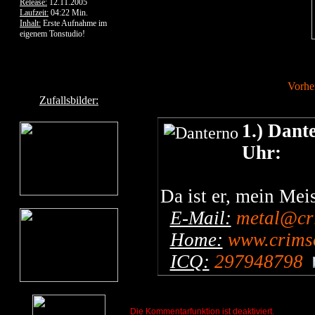
Release:
12.11.2005
Laufzeit:
04:22 Min.
Inhalt:
Erste Aufnahme im
eigenem Tonstudio!
Vorhe
Zufallsbilder:
1.) Dant
Uhr:
Da ist er, mein Mei
E-Mail:
metal@cr
Home:
www.crimso
ICQ:
297948798
Die Kommentarfunktion ist deaktiviert.