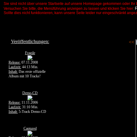
Sie sind nicht über unsere Startseite auf unsere Homepage gekommen oder Ihr 
Versuchen Sie bitte, die Menüführung anzeigen zu lassen und klicken Sie hier:
Sollte dies nicht funktionieren, kann unsere Seite leider nur eingeschränkt ange
Veröffentlichungen:
<<
Fragile
Release:
07.11.2008
Laufzeit:
44:13 Min.
Inhalt:
Das erste offizielle
Album mit 10 Tracks!
Demo-CD
Release:
11.11.2006
Laufzeit:
31:10 Min.
Inhalt:
5-Track Demo-CD
Captured