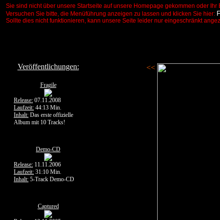
Sie sind nicht über unsere Startseite auf unsere Homepage gekommen oder Ihr 
Versuchen Sie bitte, die Menüführung anzeigen zu lassen und klicken Sie hier:
Sollte dies nicht funktionieren, kann unsere Seite leider nur eingeschränkt ange
Veröffentlichungen:
<<
Fragile
Release:
07.11.2008
Laufzeit:
44:13 Min.
Inhalt:
Das erste offizielle
Album mit 10 Tracks!
Demo-CD
Release:
11.11.2006
Laufzeit:
31:10 Min.
Inhalt:
5-Track Demo-CD
Captured