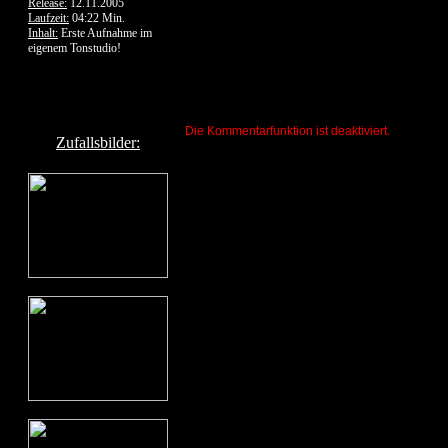
Release:
12.11.2005
Laufzeit:
04:22 Min.
Inhalt:
Erste Aufnahme im
eigenem Tonstudio!
Die Kommentarfunktion ist deaktiviert.
Zufallsbilder: