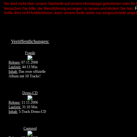
Sie sind nicht über unsere Startseite auf unsere Homepage gekommen oder Ihr 
Versuchen Sie bitte, die Menüführung anzeigen zu lassen und klicken Sie hier:
Sollte dies nicht funktionieren, kann unsere Seite leider nur eingeschränkt ange
Veröffentlichungen:
Fragile
Release:
07.11.2008
Laufzeit:
44:13 Min.
Inhalt:
Das erste offizielle
Album mit 10 Tracks!
Demo-CD
Release:
11.11.2006
Laufzeit:
31:10 Min.
Inhalt:
5-Track Demo-CD
Captured