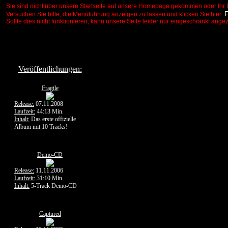
Sie sind nicht über unsere Startseite auf unsere Homepage gekommen oder Ihr 
Versuchen Sie bitte, die Menüführung anzeigen zu lassen und klicken Sie hier:
Sollte dies nicht funktionieren, kann unsere Seite leider nur eingeschränkt ange
Veröffentlichungen:
Fragile
Release:
07.11.2008
Laufzeit:
44:13 Min.
Inhalt:
Das erste offizielle
Album mit 10 Tracks!
Demo-CD
Release:
11.11.2006
Laufzeit:
31:10 Min.
Inhalt:
5-Track Demo-CD
Captured