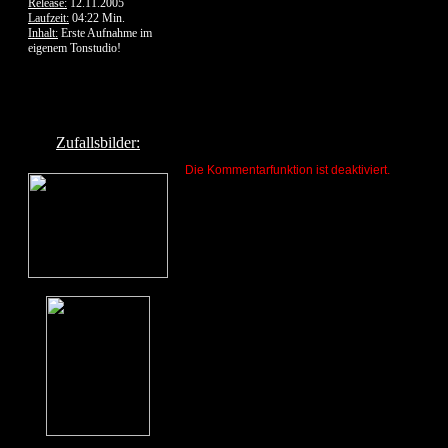
Release:
12.11.2005
Laufzeit:
04:22 Min.
Inhalt:
Erste Aufnahme im
eigenem Tonstudio!
Zufallsbilder:
Die Kommentarfunktion ist deaktiviert.