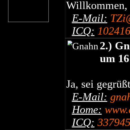
Willkommen, I
E-Mail:
TZi
ICQ:
10241
2.) Gn
um 16
Ja, sei gegrüß
E-Mail:
gna
Home:
www.c
ICQ:
33794