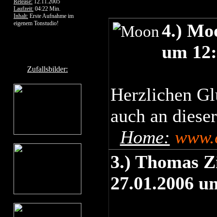
Release:
12.11.2005
Laufzeit:
04:22 Min.
Inhalt:
Erste Aufnahme im
eigenem Tonstudio!
4.) Mo
um 12:
Zufallsbilder:
Herzlichen G
auch an dieser
Home:
www.c
3.) Thomas 
27.01.2006 u