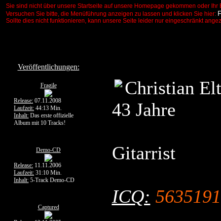
Sie sind nicht über unsere Startseite auf unsere Homepage gekommen oder Ihr 
Versuchen Sie bitte, die Menüführung anzeigen zu lassen und klicken Sie hier:
Sollte dies nicht funktionieren, kann unsere Seite leider nur eingeschränkt ange
Veröffentlichungen:
Christian El
Fragile
Release:
07.11.2008
43 Jahre
Laufzeit:
44:13 Min.
Inhalt:
Das erste offizielle
Album mit 10 Tracks!
Gitarrist
Demo-CD
Release:
11.11.2006
Laufzeit:
31:10 Min.
Inhalt:
5-Track Demo-CD
ICQ:
5635191
Captured