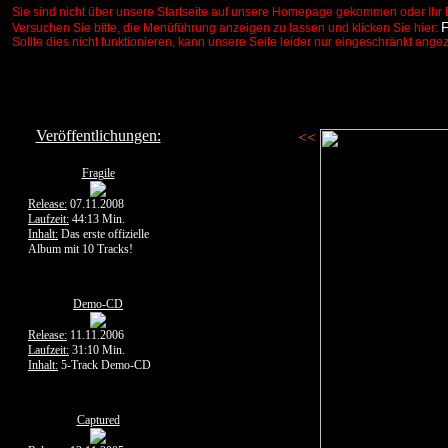
Sie sind nicht über unsere Startseite auf unsere Homepage gekommen oder Ihr 
Versuchen Sie bitte, die Menüführung anzeigen zu lassen und klicken Sie hier:
Sollte dies nicht funktionieren, kann unsere Seite leider nur eingeschränkt ange
Veröffentlichungen:
<<
Fragile
Release:
07.11.2008
Laufzeit:
44:13 Min.
Inhalt:
Das erste offizielle
Album mit 10 Tracks!
Demo-CD
Release:
11.11.2006
Laufzeit:
31:10 Min.
Inhalt:
5-Track Demo-CD
Captured