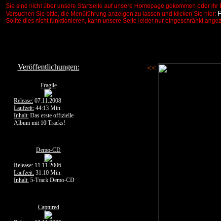
Sie sind nicht über unsere Startseite auf unsere Homepage gekommen oder Ihr 
Versuchen Sie bitte, die Menüführung anzeigen zu lassen und klicken Sie hier:
Sollte dies nicht funktionieren, kann unsere Seite leider nur eingeschränkt ange
Veröffentlichungen:
<<
Fragile
Release:
07.11.2008
Laufzeit:
44:13 Min.
Inhalt:
Das erste offizielle
Album mit 10 Tracks!
Demo-CD
Release:
11.11.2006
Laufzeit:
31:10 Min.
Inhalt:
5-Track Demo-CD
Captured