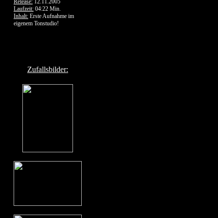
Release:
12.11.2005
Laufzeit:
04:22 Min.
Inhalt:
Erste Aufnahme im
eigenem Tonstudio!
Zufallsbilder: