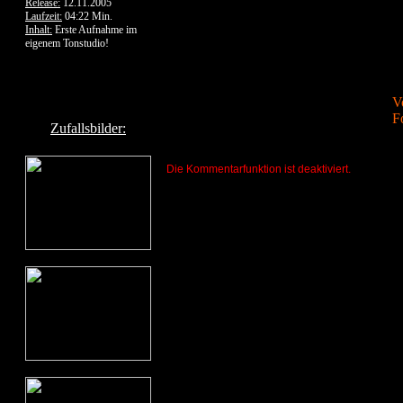
Release:
12.11.2005
Laufzeit:
04:22 Min.
Inhalt:
Erste Aufnahme im
eigenem Tonstudio!
V
F
Zufallsbilder:
Die Kommentarfunktion ist deaktiviert.