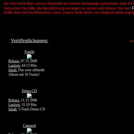
Sie sind nicht über unsere Startseite auf unsere Homepage gekommen oder Ihr 
Versuchen Sie bitte, die Menüführung anzeigen zu lassen und klicken Sie hier:
Sollte dies nicht funktionieren, kann unsere Seite leider nur eingeschränkt ange
Veröffentlichungen:
<
Fragile
Release:
07.11.2008
Laufzeit:
44:13 Min.
Inhalt:
Das erste offizielle
Album mit 10 Tracks!
Demo-CD
Release:
11.11.2006
Laufzeit:
31:10 Min.
Inhalt:
5-Track Demo-CD
Captured