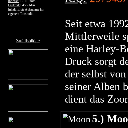
Release:
12.11.2005
Laufzeit:
04:22 Min.
Inhalt:
Erste Aufnahme im
eigenem Tonstudio!
Seit etwa 1992
Mittlerweile 
Zufallsbilder:
eine Harley-Be
Druck sorgt d
der selbst von
seiner Alben b
dient das Zoo
5.) Moo