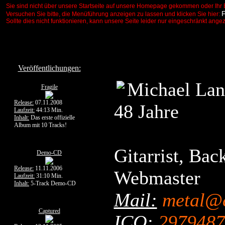
Sie sind nicht über unsere Startseite auf unsere Homepage gekommen oder Ihr 
Versuchen Sie bitte, die Menüführung anzeigen zu lassen und klicken Sie hier:
Sollte dies nicht funktionieren, kann unsere Seite leider nur eingeschränkt ange
Veröffentlichungen:
Michael Lan
Fragile
Release:
07.11.2008
48 Jahre
Laufzeit:
44:13 Min.
Inhalt:
Das erste offizielle
Album mit 10 Tracks!
Gitarrist, Ba
Demo-CD
Release:
11.11.2006
Webmaster
Laufzeit:
31:10 Min.
Inhalt:
5-Track Demo-CD
Mail:
metal@c
Captured
ICQ:
2979487