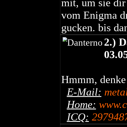
mit, um sie dir
vom Enigma dr
gucken. bis da
2.) 
03.0
Hmmm, denke 
E-Mail:
meta
Home:
www.c
ICQ:
297948