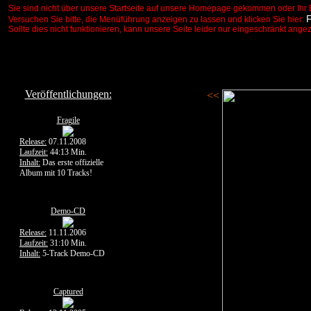
Sie sind nicht über unsere Startseite auf unsere Homepage gekommen oder Ihr 
Versuchen Sie bitte, die Menüführung anzeigen zu lassen und klicken Sie hier:
Sollte dies nicht funktionieren, kann unsere Seite leider nur eingeschränkt ange
Veröffentlichungen:
<<
Fragile
Release:
07.11.2008
Laufzeit:
44:13 Min.
Inhalt:
Das erste offizielle
Album mit 10 Tracks!
Demo-CD
Release:
11.11.2006
Laufzeit:
31:10 Min.
Inhalt:
5-Track Demo-CD
Captured