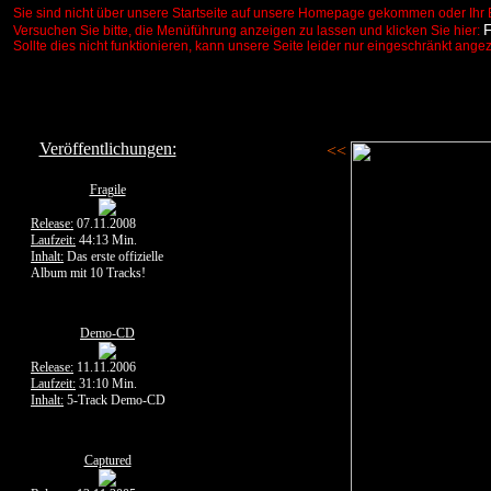
Sie sind nicht über unsere Startseite auf unsere Homepage gekommen oder Ihr 
Versuchen Sie bitte, die Menüführung anzeigen zu lassen und klicken Sie hier:
Sollte dies nicht funktionieren, kann unsere Seite leider nur eingeschränkt ange
Veröffentlichungen:
<<
Fragile
Release:
07.11.2008
Laufzeit:
44:13 Min.
Inhalt:
Das erste offizielle
Album mit 10 Tracks!
Demo-CD
Release:
11.11.2006
Laufzeit:
31:10 Min.
Inhalt:
5-Track Demo-CD
Captured