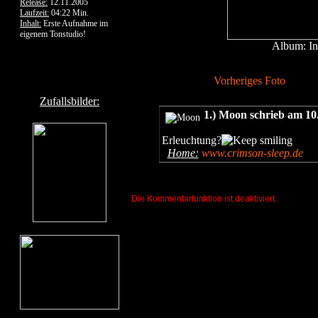
Release:
12.11.2005
Laufzeit:
04:22 Min.
Inhalt:
Erste Aufnahme im
eigenem Tonstudio!
Album: In
Vorheriges Foto
Zufallsbilder:
1.) Moon schrieb am 10
Erleuchtung?
Home:
www.crimson-sleep.de
Die Kommentarfunktion ist deaktiviert.