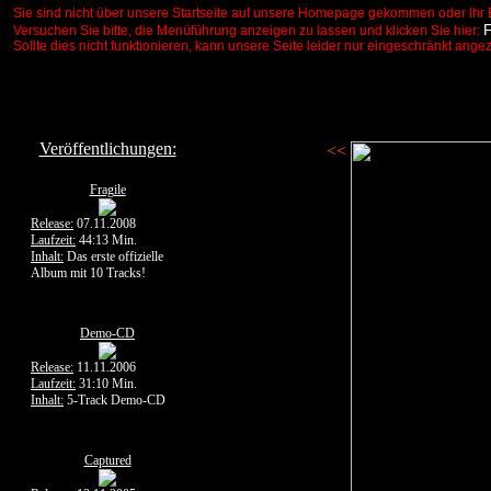
Sie sind nicht über unsere Startseite auf unsere Homepage gekommen oder Ihr 
Versuchen Sie bitte, die Menüführung anzeigen zu lassen und klicken Sie hier:
Sollte dies nicht funktionieren, kann unsere Seite leider nur eingeschränkt ange
Veröffentlichungen:
<<
Fragile
Release:
07.11.2008
Laufzeit:
44:13 Min.
Inhalt:
Das erste offizielle
Album mit 10 Tracks!
Demo-CD
Release:
11.11.2006
Laufzeit:
31:10 Min.
Inhalt:
5-Track Demo-CD
Captured