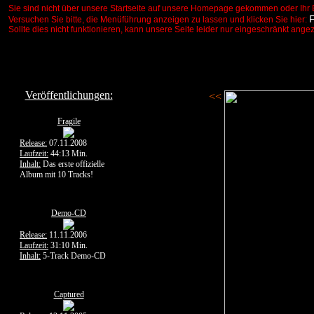
Sie sind nicht über unsere Startseite auf unsere Homepage gekommen oder Ihr 
Versuchen Sie bitte, die Menüführung anzeigen zu lassen und klicken Sie hier:
Sollte dies nicht funktionieren, kann unsere Seite leider nur eingeschränkt ange
Veröffentlichungen:
<<
Fragile
Release:
07.11.2008
Laufzeit:
44:13 Min.
Inhalt:
Das erste offizielle
Album mit 10 Tracks!
Demo-CD
Release:
11.11.2006
Laufzeit:
31:10 Min.
Inhalt:
5-Track Demo-CD
Captured