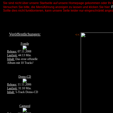
Sie sind nicht über unsere Startseite auf unsere Homepage gekommen oder Ihr 
Versuchen Sie bitte, die Menüführung anzeigen zu lassen und klicken Sie hier:
Sollte dies nicht funktionieren, kann unsere Seite leider nur eingeschränkt ange
Veröffentlichungen:
<<
Fragile
Release:
07.11.2008
Laufzeit:
44:13 Min.
Inhalt:
Das erste offizielle
Album mit 10 Tracks!
Demo-CD
Release:
11.11.2006
Laufzeit:
31:10 Min.
Inhalt:
5-Track Demo-CD
Captured