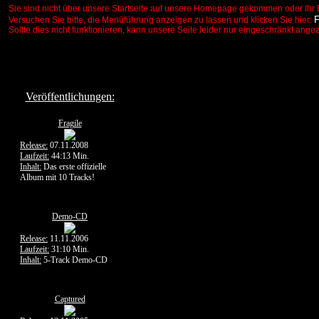
Sie sind nicht über unsere Startseite auf unsere Homepage gekommen oder Ihr 
Versuchen Sie bitte, die Menüführung anzeigen zu lassen und klicken Sie hier:
Sollte dies nicht funktionieren, kann unsere Seite leider nur eingeschränkt ange
Veröffentlichungen:
Fragile
Release:
07.11.2008
Laufzeit:
44:13 Min.
Inhalt:
Das erste offizielle
Album mit 10 Tracks!
Demo-CD
Release:
11.11.2006
Laufzeit:
31:10 Min.
Inhalt:
5-Track Demo-CD
Captured