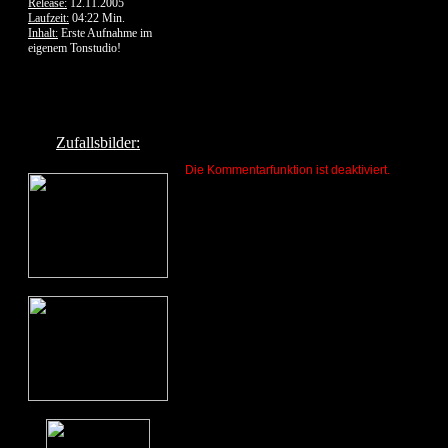
Release:
12.11.2005
Laufzeit:
04:22 Min.
Inhalt:
Erste Aufnahme im
eigenem Tonstudio!
Zufallsbilder:
Die Kommentarfunktion ist deaktiviert.